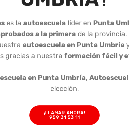
es
es la
autoescuela
líder en
Punta Umb
aprobados a la primera
de la provincia
nuestra
autoescuela en Punta Umbría
y
os gracias a nuestra
formación fácil y 
escuela en Punta Umbría
,
Autoescuel
elección.
¡LLAMAR AHORA!
959 31 53 11