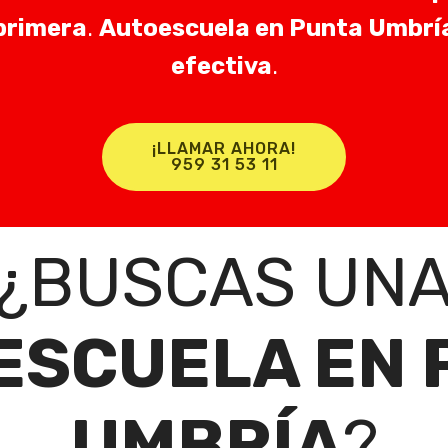
primera
.
Autoescuela en Punta Umbrí
efectiva
.
¡LLAMAR AHORA!
959 31 53 11
¿BUSCAS UN
ESCUELA EN 
UMBRÍA
?