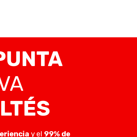
PUNTA
VA
LTÉS
eriencia
y el
99% de