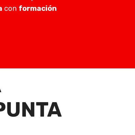
a
con
formación
A
PUNTA